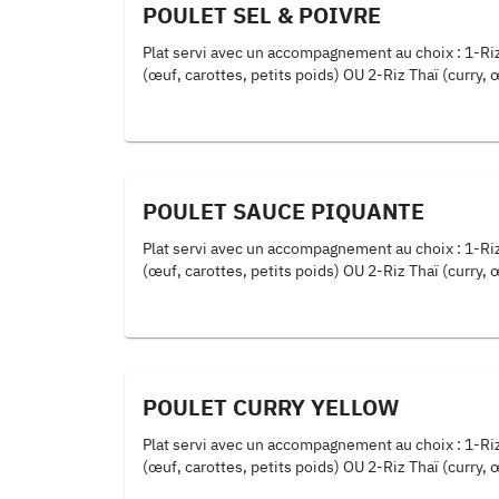
POULET SEL & POIVRE
Plat servi avec un accompagnement au choix : 1-Riz Cantonais
(œuf, carottes, petits poids) OU 2-Riz Thaï (curry, œuf,
oignons, poivrons) OU 3-Nouilles (œuf, oignons, poivrons,
soja, oignons frits)
POULET SAUCE PIQUANTE
Plat servi avec un accompagnement au choix : 1-Riz Cantonais
(œuf, carottes, petits poids) OU 2-Riz Thaï (curry, œuf,
oignons, poivrons) OU 3-Nouilles (œuf, oignons, poivrons,
soja, oignons frits)
POULET CURRY YELLOW
Plat servi avec un accompagnement au choix : 1-Riz Cantonais
(œuf, carottes, petits poids) OU 2-Riz Thaï (curry, œuf,
oignons, poivrons) OU 3-Nouilles (œuf, oignons, poivrons,