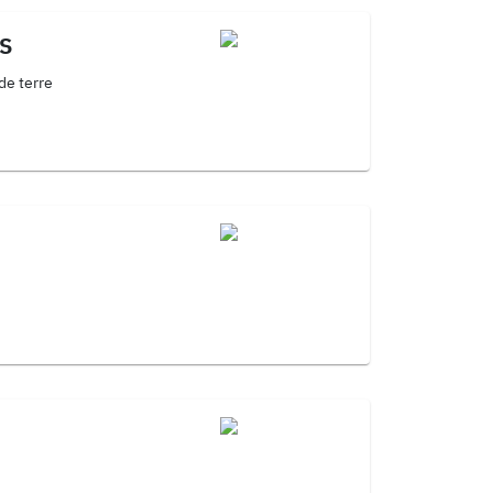
S
de terre