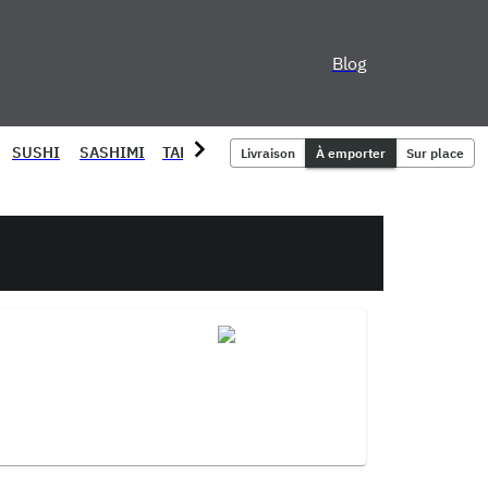
Blog
SUSHI
SASHIMI
TARTARES
CHIRACHI
MENU ENFANT
SM
Livraison
À emporter
Sur place