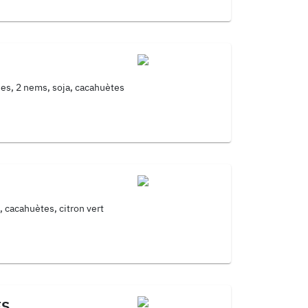
nes, 2 nems, soja, cacahuètes
e, cacahuètes, citron vert
ES