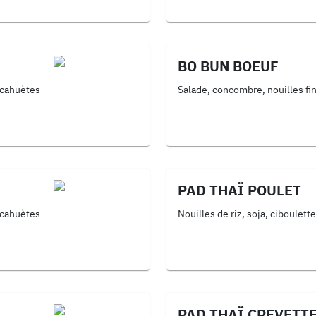
soja, oignons frits)
BO BUN BOEUF
acahuètes
Salade, concombre, nouilles fi
PAD THAÏ POULET
acahuètes
Nouilles de riz, soja, ciboulett
PAD THAÏ CREVETT