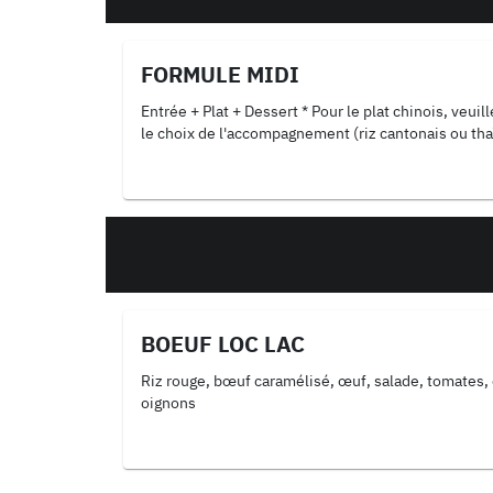
FORMULE MIDI
Entrée + Plat + Dessert * Pour le plat chinois, veuil
le choix de l'accompagnement (riz cantonais ou tha
nouilles) ainsi que le choix de viande (boeuf, poulet, crevettes,
saumon) en COMMENTAIRE
BOEUF LOC LAC
Riz rouge, bœuf caramélisé, œuf, salade, tomates
oignons