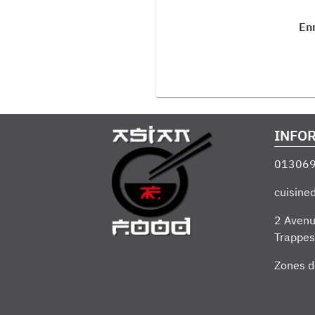
Enr
INFO
01306
cuisin
2 Avenu
Trappes
Zones d