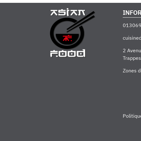
INFO
01306
cuisin
2 Avenu
Trappes
Zones d
Politiqu