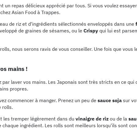
sont un repas délicieux apprécié par tous. Si vous voulez essay
s chez Asian Food à Trappes.
uleau de riz et d'ingrédients sélectionnés enveloppés dans une
 enveloppé de graines de sésames, ou le
Crispy
qui lui est parse
rolls, nous serons ravis de vous conseiller. Une fois que vous 
os mains !
ar laver vos mains. Les Japonais sont très stricts en ce qui
ains propres.
ouvez commencer à manger. Prenez un peu de
sauce soja
sur vot
rolls.
et les tremper légèrement dans du
vinaigre de riz
ou de la
sau
 chaque ingrédient. Les rolls sont meilleurs lorsqu'ils sont co