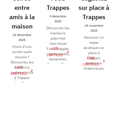
entre
Trappes
sur place à
amis à la
Trappes
9 décembre
2025
maison
24 novembre
Découvrez les
2025
meilleurs
22 décembre
Savourez un
plats thaï
2025
repas
chez Asian
Envie d’une
asiatique sur
Food Trappes
LIRE
soirée sushi
place à
: nems poulet,
L'ARTICLE
réussie ?
Trappes.
LIRE
dynamites,
Découvrez les
Ambiance
Crousty Thaï,
L'ARTICLE
meilleurs
LIRE
chaleureuse,
Bo Bun et Pad
sushis et rolls
L'ARTICLE
cuisine
Thaï du...
à Trappes
japonaise et
chez Asian
thaïlandaise.
Food.
Découvrez
Livraison, à
nos ...
empor...