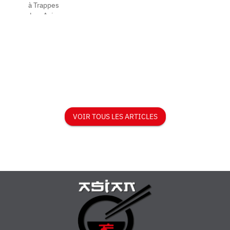
à Trappes
japonaise et
chez Asian
thaïlandaise.
Food.
Découvrez
Livraison, à
nos ...
empor...
VOIR TOUS LES ARTICLES