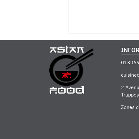
INFO
01306
cuisin
2 Avenu
Trappes
Zones d